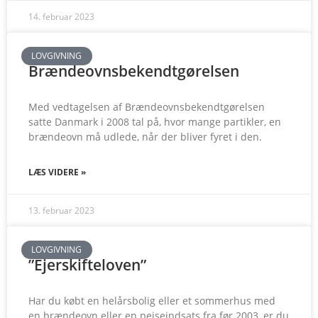
14. februar 2023
LOVGIVNING
Brændeovnsbekendtgørelsen
Med vedtagelsen af Brændeovnsbekendtgørelsen
satte Danmark i 2008 tal på, hvor mange partikler, en
brændeovn må udlede, når der bliver fyret i den.
LÆS VIDERE »
13. februar 2023
LOVGIVNING
”Ejerskifteloven”
Har du købt en helårsbolig eller et sommerhus med
en brændeovn eller en pejseindsats fra før 2003, er du