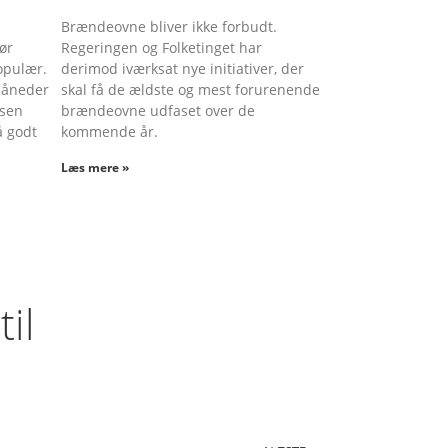
Brændeovne bliver ikke forbudt.
ør
Regeringen og Folketinget har
pulær.
derimod iværksat nye initiativer, der
måneder
skal få de ældste og mest forurenende
isen
brændeovne udfaset over de
å godt
kommende år.
Læs mere »
til