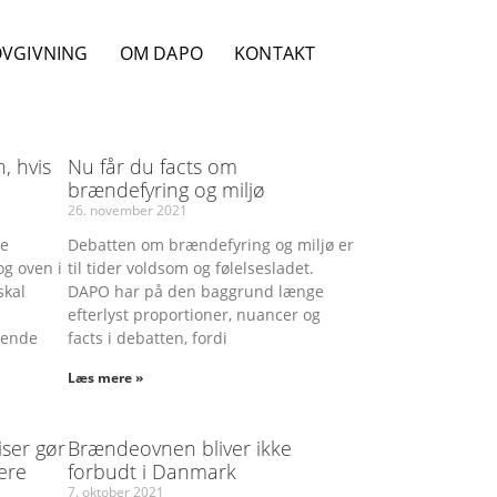
OVGIVNING
OM DAPO
KONTAKT
, hvis
Nu får du facts om
brændefyring og miljø
26. november 2021
de
Debatten om brændefyring og miljø er
og oven i
til tider voldsom og følelsesladet.
skal
DAPO har på den baggrund længe
efterlyst proportioner, nuancer og
mende
facts i debatten, fordi
Læs mere »
ser gør
Brændeovnen bliver ikke
ere
forbudt i Danmark
7. oktober 2021