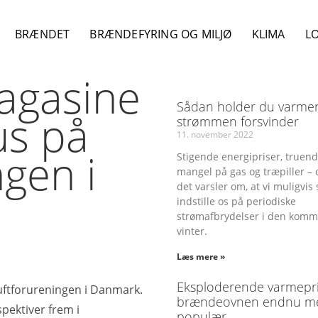
BRÆNDET
BRÆNDEFYRING OG MILJØ
KLIMA
L
gasine
Sådan holder du varmen
us på
strømmen forsvinder
11. november 2022
ngen i
Stigende energipriser, truen
mangel på gas og træpiller – 
det varsler om, at vi muligvis 
indstille os på periodiske
strømafbrydelser i den kom
vinter.
Læs mere »
Eksploderende varmepri
uftforureningen i Danmark.
brændeovnen endnu m
pektiver frem i
populær