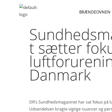
BRÆNDEOVNEN
Sundhedsma
t sætter fok
luftforureni
Danmark
DR’s Sundhedsmagasinet har sat fokus på l
Udsendelsen bragte vigtige nuancer og pers